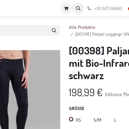
aktieren Sie uns
+39 0473 564862
Alle Produkte
[00398] Paljari Leggings UN
[00398] Palja
mit Bio-Infrar
schwarz
198,99
€
Inklusive Mw
GRÖSSE
XS
S/M
L